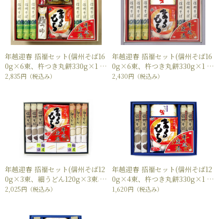
年越迎春 招福セット(信州そば16
年越迎春 招福セット(信州そば16
0g×6束、杵つき丸餅330g×1
0g×6束、杵つき丸餅330g×1
袋、にしん姿甘露煮×1袋、麺つ
袋、麺つゆ30ml×2本)
2,835円
（税込み）
2,430円
（税込み）
ゆ150ml×1本)
年越迎春 招福セット(信州そば12
年越迎春 招福セット(信州そば12
0g×3束、細うどん120g×3束、
0g×4束、杵つき丸餅330g×1
杵つき丸餅330g×1袋、麺つゆ30
袋、麺つゆ30ml×2本)
2,025円
（税込み）
1,620円
（税込み）
ml×6本)