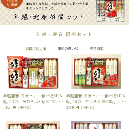
年越・迎春 招福セット
価格の低い順
価格の高い順
更新日順
年越迎春 招福セット(信州そば16
年越迎春 招福セット(信州そば16
0g×3束、抹茶そば80g×4束、
0g×6束、杵つき丸餅330g×1
杵つき丸餅330g×2袋、にしん姿
袋、にしん姿甘露煮×2袋、麺つ
4,050円
（税込み）
3,240円
（税込み）
甘露煮×2袋、麺つゆ150ml×2
ゆ150ml×1本)
本)