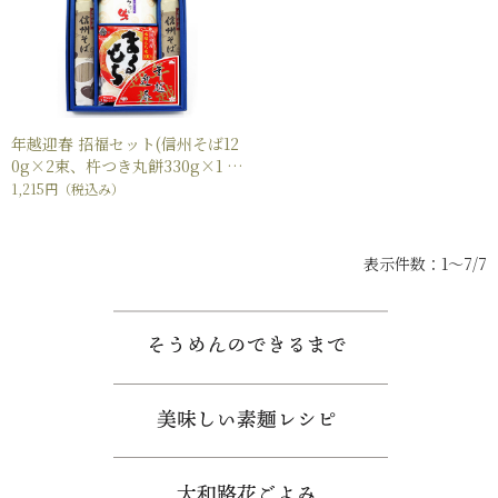
年越迎春 招福セット(信州そば12
0g×2束、杵つき丸餅330g×1
袋、麺つゆ30ml×2本)
1,215円
（税込み）
表示件数：1～7/7