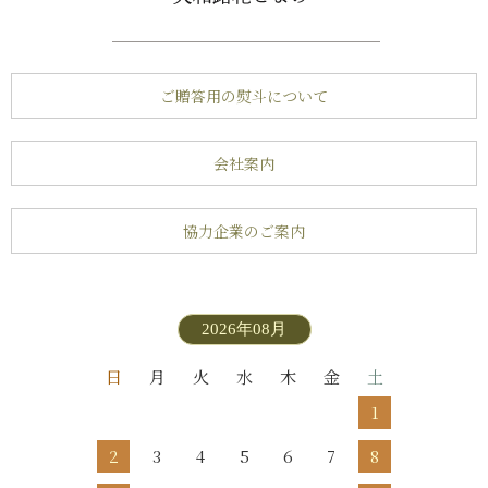
ご贈答用の熨斗について
会社案内
協力企業のご案内
2026年08月
日
月
火
水
木
金
土
1
2
3
4
5
6
7
8