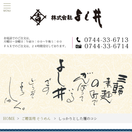
HOME
ご贈答用 そうめん
しっかりとした麺のコシ