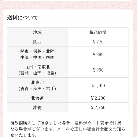
送料について
地域
税込価格
関西
￥770
関東・信越・北陸
￥880
中部・中国・四国
九州・南東北
￥990
(宮城・山形・福島)
北東北
￥1,100
(青森・秋田・岩手)
北海道
￥2,200
沖縄
￥2,750
複数個購入して頂きました場合、送料がカート表示では異
なる場合がございます。メールで正しい総合計金額をお知ら
せいたします。