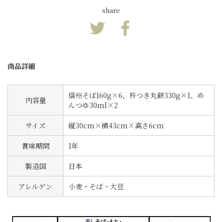
share
商品詳細
信州そば160g×6、杵つき丸餅330g×1、め
内容量
んつゆ30ml×2
サイズ
縦30cm×横43cm×高さ6cm
賞味期間
1年
製造国
日本
アレルゲン
小麦・そば・大豆