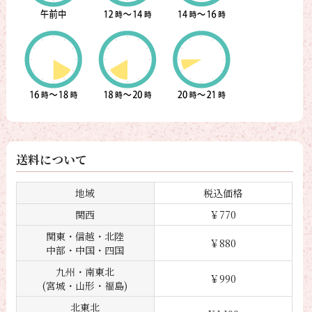
送料について
地域
税込価格
関西
￥770
関東・信越・北陸
￥880
中部・中国・四国
九州・南東北
￥990
(宮城・山形・福島)
北東北