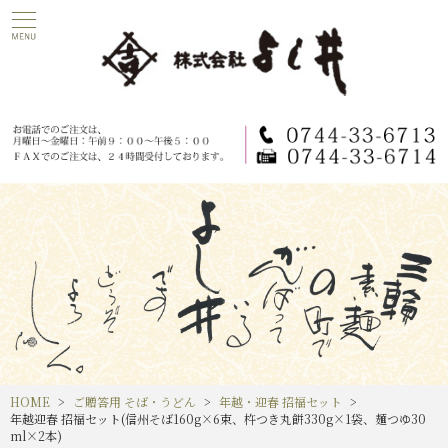
HOME
ご贈答用 そば・うどん
年越・迎春 招福セット
年越迎春 招福セット(信州そば160g×6束、杵つき丸餅330g×1袋、麺つゆ30
ml×2本)