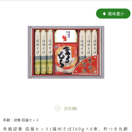
風味豊か
ZOOM
年越・迎春 招福セット
年越迎春 招福セット(信州そば160g×6束、杵つき丸餅