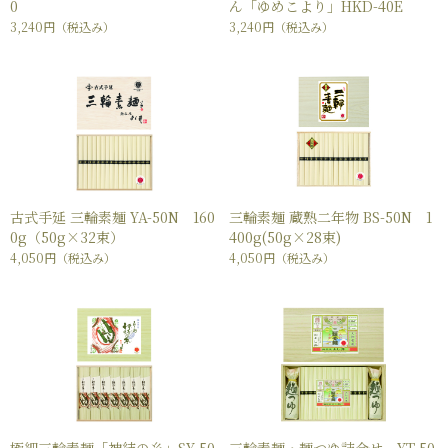
0
ん「ゆめこより」HKD-40E
3,240円
（税込み）
3,240円
（税込み）
古式手延 三輪素麺 YA-50N 160
三輪素麺 蔵熟二年物 BS-50N 1
0g（50g×32束）
400g(50g×28束)
4,050円
（税込み）
4,050円
（税込み）