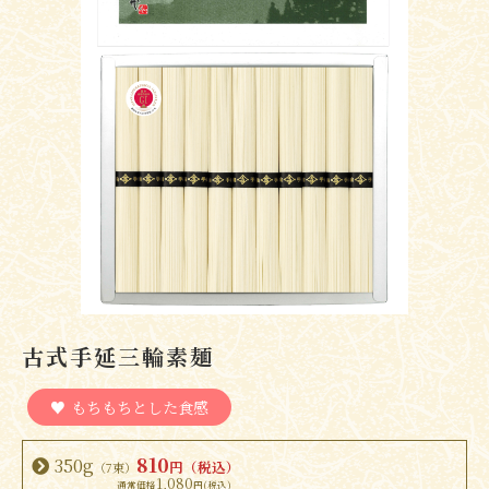
古式手延三輪素麺
もちもちとした食感
810
350g
円（税込）
（7束）
1,080