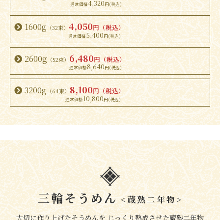
4,320
4,050
1600g
円（税込）
（32束）
5,400
6,480
2600g
円（税込）
（52束）
8,640
8,100
3200g
円（税込）
（64束）
10,800
三輪そうめん
<蔵熟二年物>
大切に作り上げたそうめんを じっくり熟成させた蔵塾二年物