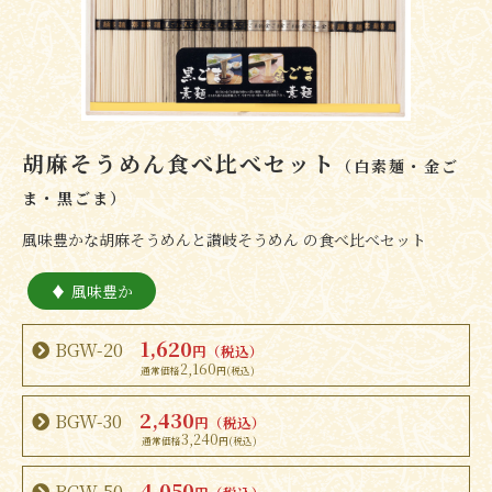
胡麻そうめん食べ比べセット
（白素麺・金ご
ま・黒ごま）
風味豊かな胡麻そうめんと讃岐そうめん の食べ比べセット
風味豊か
1,620
BGW-20
円（税込）
2,160
2,430
BGW-30
円（税込）
3,240
4,050
BGW-50