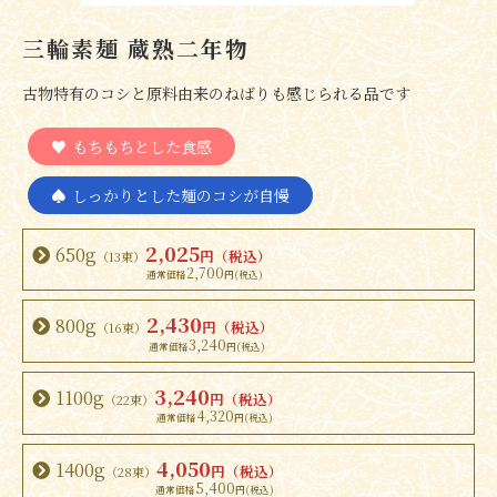
三輪素麺 蔵熟二年物
古物特有のコシと原料由来のねばりも感じられる品です
もちもちとした食感
しっかりとした麺のコシが自慢
2,025
650g
円（税込）
（13束）
2,700
2,430
800g
円（税込）
（16束）
3,240
3,240
1100g
円（税込）
（22束）
4,320
4,050
1400g
円（税込）
（28束）
5,400