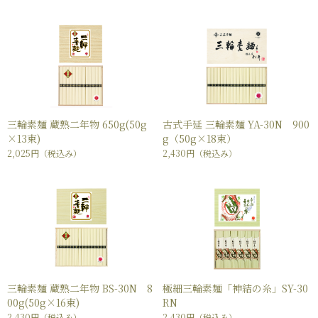
三輪素麺 蔵熟二年物 650g(50g
古式手延 三輪素麺 YA-30N 900
×13束)
g（50g×18束）
2,025円
（税込み）
2,430円
（税込み）
三輪素麺 蔵熟二年物 BS-30N 8
極細三輪素麺「神結の糸」SY-30
00g(50g×16束)
RN
2,430円
（税込み）
2,430円
（税込み）