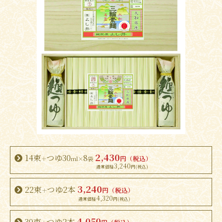
2,430
14束
つゆ30
8
円（税込）
＋
ml×
袋
3,240
3,240
22束
つゆ2本
円（税込）
＋
4,320
4,050
30束
つゆ2本