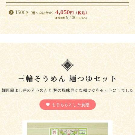
4,050
1500g
円（税込）
（麺つゆ詰合せ）
5,400
三輪そうめん 麺つゆセット
麺匠屋よし井のそうめんと 鰹の風味豊かな麺つゆをセットにしました
もちもちとした食感