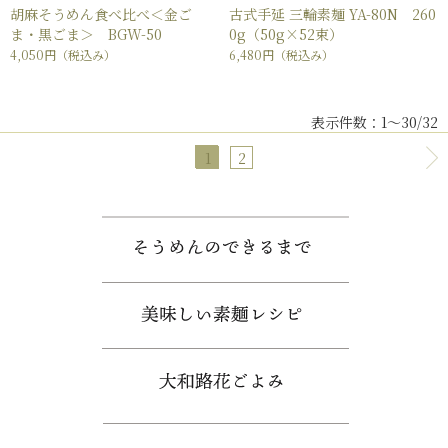
胡麻そうめん食べ比べ＜金ご
古式手延 三輪素麺 YA-80N 260
ま・黒ごま＞ BGW-50
0g（50g×52束）
4,050円
（税込み）
6,480円
（税込み）
表示件数：1～30/32
1
2