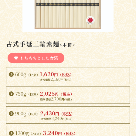
古式手延三輪素麺
<木箱>
もちもちとした食感
1,620
600g
円（税込）
（12束）
2,160
2,025
750g
円（税込）
（15束）
2,700
2,430
900g
円（税込）
（18束）
3,240
3,240
1200g
円（税込）
（24束）