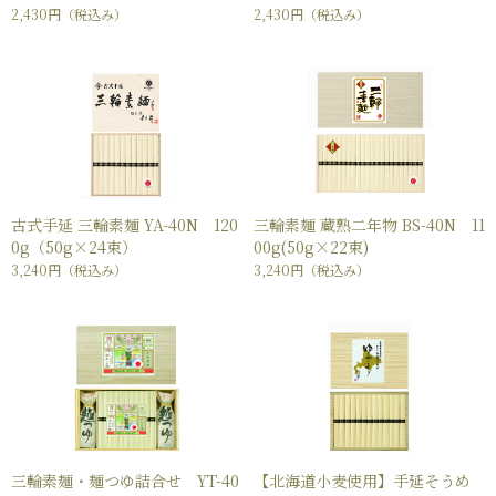
2,430円
（税込み）
2,430円
（税込み）
古式手延 三輪素麺 YA-40N 120
三輪素麺 蔵熟二年物 BS-40N 11
0g（50g×24束）
00g(50g×22束)
3,240円
（税込み）
3,240円
（税込み）
三輪素麺・麺つゆ詰合せ YT-40
【北海道小麦使用】手延そうめ