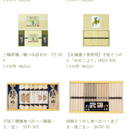
三輪素麺・麺つゆ詰合せ YT-30
【北海道小麦使用】手延そうめ
0
ん「ゆめこより」HKD-30E
2,430円
（税込み）
2,430円
（税込み）
手延三種麺食べ比べ＜極細・
胡麻そうめん食べ比べ＜金ご
太・並＞ SYP-30T
ま・黒ごま＞ BGW-30