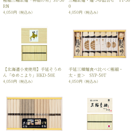
極細三輪素麺「神結の糸」SY-50
三輪素麺・麺つゆ詰合せ YT-50
RN
0
4,050円
（税込み）
4,050円
（税込み）
【北海道小麦使用】手延そうめ
手延三種麺食べ比べ＜極細・
ん「ゆめこより」HKD-50E
太・並＞ SYP-50T
4,050円
（税込み）
4,050円
（税込み）