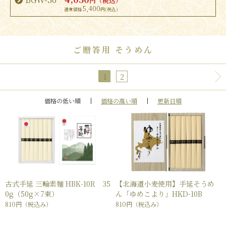
円（税込）
5,400
ご贈答用 そうめん
1
2
価格の低い順
価格の高い順
更新日順
古式手延 三輪素麺 HBK-10R 35
【北海道小麦使用】手延そうめ
0g（50g×7束）
ん「ゆめこより」HKD-10B
810円
（税込み）
810円
（税込み）