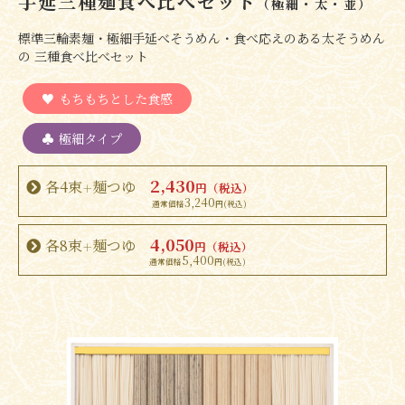
手延三種麺食べ比べセット
（極細・太・並）
標準三輪素麺・極細手延べそうめん・食べ応えのある太そうめん
の 三種食べ比べセット
もちもちとした食感
極細タイプ
2,430
各4束
麺つゆ
円（税込）
＋
3,240
4,050
各8束
麺つゆ
円（税込）
＋
5,400