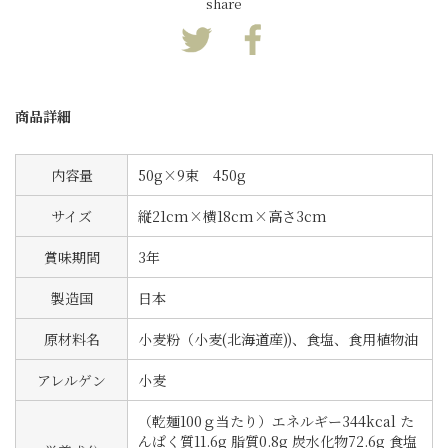
share
商品詳細
内容量
50g×9束 450g
サイズ
縦21cm×横18cm×高さ3cm
賞味期間
3年
製造国
日本
原材料名
小麦粉（小麦(北海道産))、食塩、食用植物油
アレルゲン
小麦
（乾麺100ｇ当たり）エネルギー344kcal た
んぱく質11.6g 脂質0.8g 炭水化物72.6g 食塩