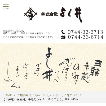
HOME
ご贈答用 そうめん
しっかりとした麺のコシ
【北海道小麦使用】手延そうめん「ゆめこより」HKD-15B