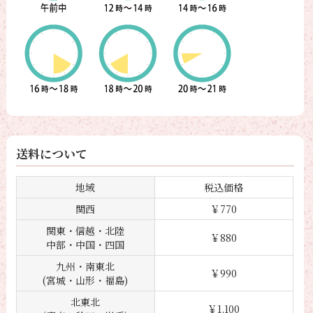
送料について
地域
税込価格
関西
￥770
関東・信越・北陸
￥880
中部・中国・四国
九州・南東北
￥990
(宮城・山形・福島)
北東北
￥1,100