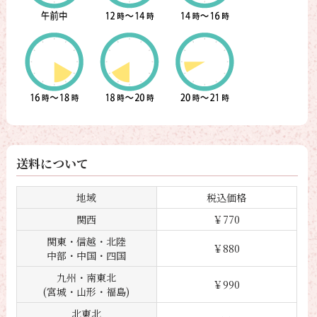
送料について
地域
税込価格
関西
￥770
関東・信越・北陸
￥880
中部・中国・四国
九州・南東北
￥990
(宮城・山形・福島)
北東北