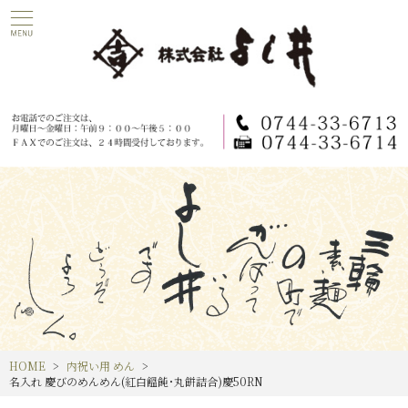
HOME
内祝い用 めん
名入れ 慶びのめんめん(紅白饂飩･丸餅詰合)慶50RN