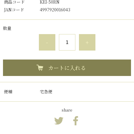
商品コード
KEI-50RN
JANコード
4997920016043
数量
-
+
カートに入れる
便種
宅急便
share