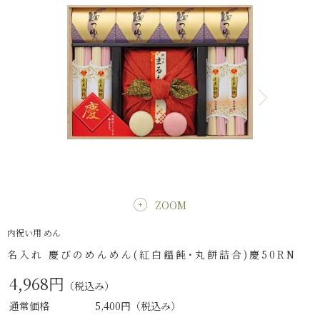
ZOOM
内祝い用 めん
名入れ 慶びのめんめん(紅白饂飩･丸餅詰合)慶50RN
4,968円
（税込み）
通常価格
5,400円
（税込み）