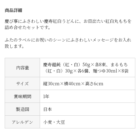
商品詳細
慶び事にふさわしい慶寿紅白うどんに、お目出たい紅白丸もちを
詰め合せたセットです。
ふたのラベルにお祝いのシーンにふさわしいメッセージをお入れ
致します。
慶寿饂飩（紅・白）50g×各8束、まるもち
内容量
（紅・白）30g×各6個、麺つゆ30ml×8袋
サイズ
縦30cm×横40cm×高さ6cm
賞味期間
1年
製造国
日本
アレルゲン
小麦・大豆