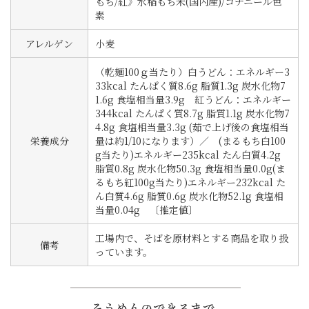
もち/紅》水稲もち米(国内産)/コチニール色
素
アレルゲン
小麦
（乾麺100ｇ当たり）白うどん：エネルギー3
33kcal たんぱく質8.6g 脂質1.3g 炭水化物7
1.6g 食塩相当量3.9g 紅うどん：エネルギー
344kcal たんぱく質8.7g 脂質1.1g 炭水化物7
4.8g 食塩相当量3.3g (茹で上げ後の食塩相当
栄養成分
量は約1/10になります）／ (まるもち白100
g当たり)エネルギー235kcal たん白質4.2g
脂質0.8g 炭水化物50.3g 食塩相当量0.0g(ま
るもち紅100g当たり)エネルギー232kcal た
ん白質4.6g 脂質0.6g 炭水化物52.1g 食塩相
当量0.04g 〔推定値〕
工場内で、そばを原材料とする商品を取り扱
備考
っています。