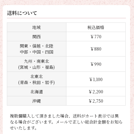
送料について
地域
税込価格
関西
￥770
関東・信越・北陸
￥880
中部・中国・四国
九州・南東北
￥990
(宮城・山形・福島)
北東北
￥1,100
(青森・秋田・岩手)
北海道
￥2,200
沖縄
￥2,750
複数個購入して頂きました場合、送料がカート表示では異
なる場合がございます。メールで正しい総合計金額をお知ら
せいたします。