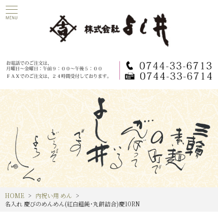
HOME
内祝い用 めん
名入れ 慶びのめんめん(紅白饂飩･丸餅詰合)慶10RN