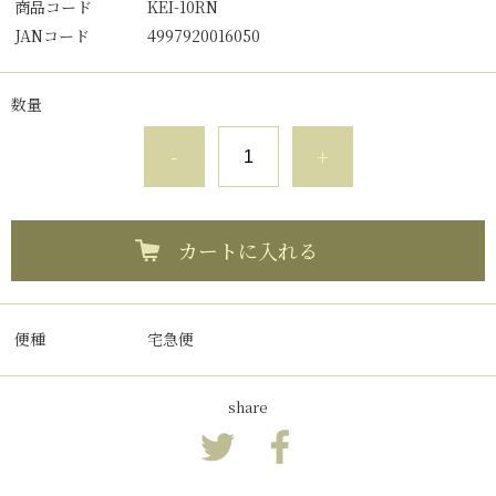
商品コード
KEI-10RN
JANコード
4997920016050
数量
-
+
カートに入れる
便種
宅急便
share