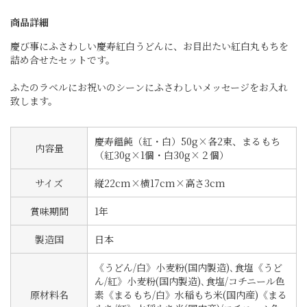
商品詳細
慶び事にふさわしい慶寿紅白うどんに、お目出たい紅白丸もちを
詰め合せたセットです。
ふたのラベルにお祝いのシーンにふさわしいメッセージをお入れ
致します。
慶寿饂飩（紅・白）50g×各2束、まるもち
内容量
（紅30g×1個・白30g×２個）
サイズ
縦22cm×横17cm×高さ3cm
賞味期間
1年
製造国
日本
《うどん/白》小麦粉(国内製造)､食塩《うど
ん/紅》小麦粉(国内製造)､食塩/コチニール色
原材料名
素《まるもち/白》水稲もち米(国内産)《まる