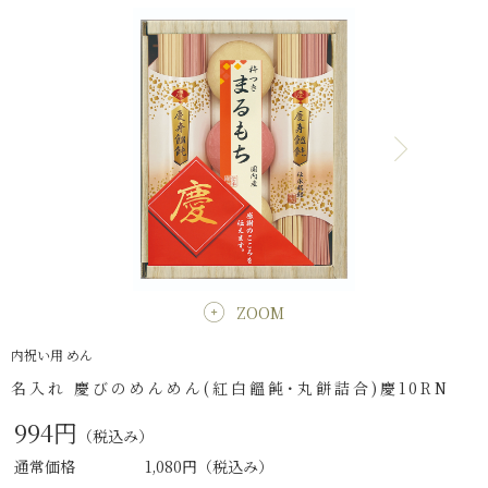
ZOOM
内祝い用 めん
名入れ 慶びのめんめん(紅白饂飩･丸餅詰合)慶10RN
994円
（税込み）
通常価格
1,080円
（税込み）